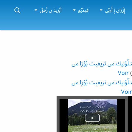
إِزْرَان إِ أَربِّي
فِيدْيُو
أَبْرِيذ ن ڒْحَقّ
ث-سَلُوْنِيك س ثريفيث يُوْرَا س
Voir
ث-سَلُوْنِيك س ثريفيث يُوْرَا س
Voir