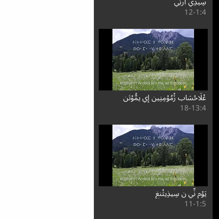
سِيذِي أَربِّي
4:⁧1⁩-12
عْلَاحْسَاب ڒْمُوْمِنِين إِي يمُّوْثن
4:⁧13⁩-18
يَوْم نِّي ن سِيذِيثْنغ
5:⁧1⁩-11