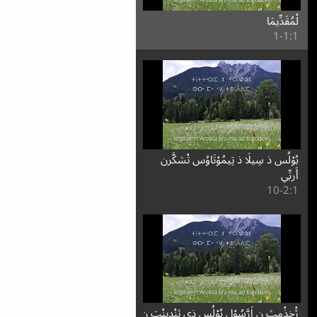
لْمُقَدِّيمَا
1:⁧1⁩-1
بُوْلُس ذ سِيلَا ذ تِيمُوْتَاوُس تْشكَّرن
أَربِّي
1:⁧2⁩-10
ڒْخذْمث ن اَرَّسُوْل بُوْلُس ذِي ثنْدِينْت ن