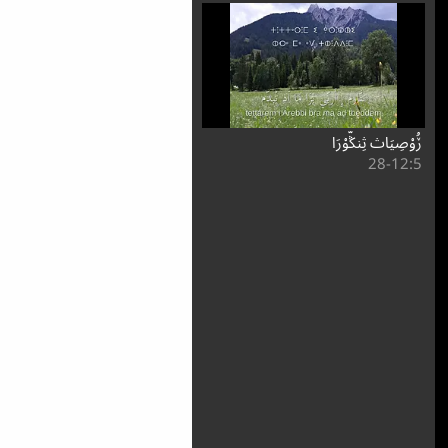
ڒُوْصِيَاث ثِنݣُّوْرَا
5:⁧12⁩-28