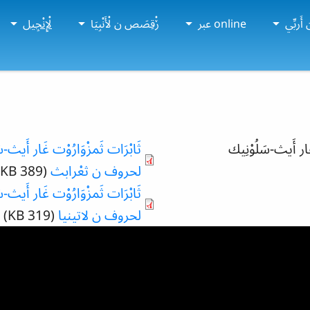
أَربِّي
online عبر
ڒْقِصَص ن لْأَنْبِيَا
لْإِنْجِيل
غَار أَيث-سَلُوْنِيك
ثَابْرَات ثَمزْوَارُوْت غَار أَي
لحروف ن ثعْرابث
(389 KB)
ثَابْرَات ثَمزْوَارُوْت غَار أَي
لحروف ن لاتينيا
(319 KB)