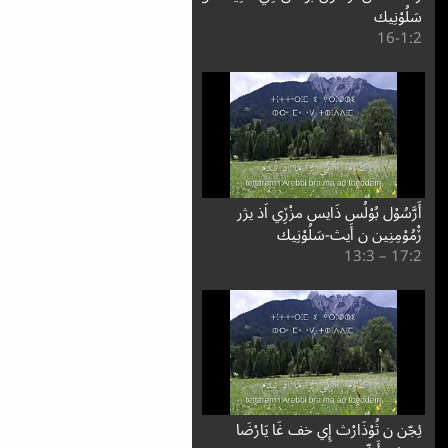
سَلُوْنِيك
2:⁧1⁩-16
أَرَّسُوْل بُوْلُس ذَايس مزْڒِي اَذ يژر
ڒْمُوْمِنِين ن أَيث-سَلُوْنِيك
2:⁧17⁩ – 3:⁧13⁩
ئِجّن ن ثُوْذَارْث إِي خف غَا يَارْضَا