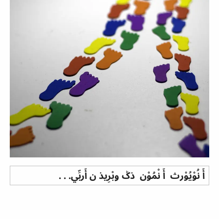
أَ نُوْيُوْرث أَ نْمُوْن ذݣ وبْرِيذ ن أَربِّي
. . .