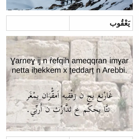
يَعْقُوب