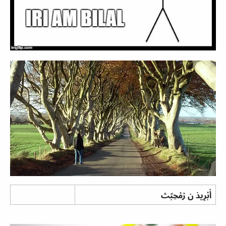
أَبْرِيذ ن ڒمْحِبّث