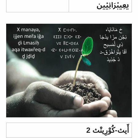
يعِيبْرَانِيْين
أَيث-كُوْرِينْث 2