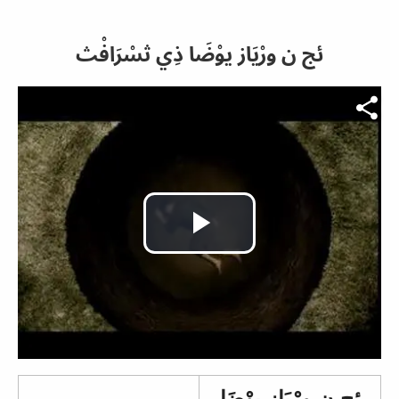
ئج ن ورْيَاز يوْضَا ذِي ثسْرَافْث
Fichier vidéo
Play
Video
ئج ن ورْيَاز يوْضَا