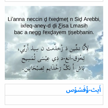
أَيث-ؤُفَسُوْس