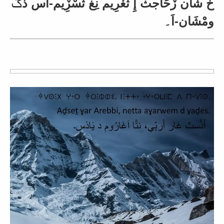
خ شَان ڒْحَاجث إِ ثغْرِيم نِغ ثسْڒِيم-اَس ذݣ
ومْشَان-اَ۔