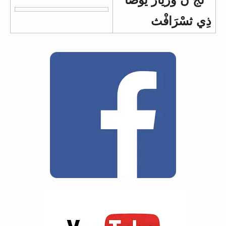
ذِي ثسْرَافْث