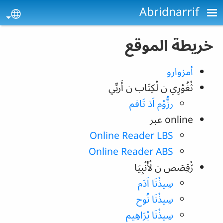
Skip to main conten
Abridnarrif
age
خريطة الموقع
أمزوارو
ثْغُوْرِي ن لْكِتَاب ن أَربِّي
رزُّوْم اَذ تَافم
online عبر
Online Reader LBS
Online Reader ABS
ڒْقِصَص ن لْأَنْبِيَا
سِيذْنَا اَدَم
سِيذْنَا نُوح
سِيذْنَا بْرَاهِيم