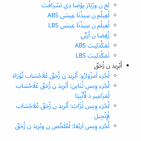
ئج ن ورْيَاز يوْضَا ذِي ثسْرَافْث
لْفِيلْم ن سِيذْنَا عِيسَى ABS
لْفِيلْم ن سِيذْنَا عِيسَى LBS
ڒْقِصَا ن أَربِّي
ثَمَݣْدَلِيث ABS
ثَمَݣْدَلِيث LBS
أَبْرِيذ ن ڒْحَقّ
لْجُزء اَمزْوَارُو: أَبْرِيذ ن ڒْحَقّ عْلَاحْسَاب تَّوْرَاة
لْجُزء وِيس ثْنَاين: أَبْرِيذ ن ڒْحَقّ عْلَاحْسَاب
لْمَزَامِير ذ لْأَنْبِيَا
لْجُزء وِيس ثْڒَاث: أَبْرِيذ ن ڒْحَقّ عْلَاحْسَاب
لْإِنْجِيل
لْجُزء وِيس اَربْعَا: لْمُلَخّص ن وبْرِيذ ن ڒْحَقّ