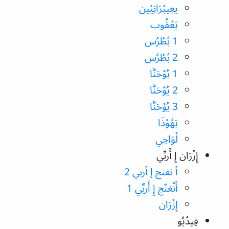
يعِيبْرَانِيْين
يَعْقُوب
1 بُطْرُس
2 بُطْرُس
1 يُوْحَنَّا
2 يُوْحَنَّا
3 يُوْحَنَّا
يَهُوْذَا
لْوَاحِي
إِزْرَان إِ أَربِّي
أ نغنج إ أربي 2
أَنْغنّج إِ أَربِّي 1
إِزْرَان
فِيدْيُو