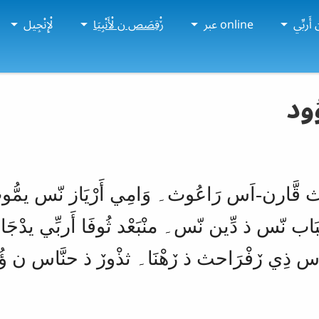
أَربِّي
online عبر
ڒْقِصَص ن لْأَنْبِيَا
لْإِنْجِيل
ُود