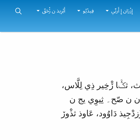
إِزْرَان إِ أَربِّي
فِيدْيُو
أَبْرِيذ ن ڒْحَقّ
ثَا ذ ڒْقِصَّا ن يج ن ثمْغَارث قَّارن-اَس رَاعُوث۔ وَامِي أَرْيَاز نّس يمُّوث، ثݣَّا ڒْخِير ذِي لِلَّاس، 
أَمُّو ثجَّا ثمُورْث نّس، ڒحْبَاب نّس ذ دِّين نّس۔ منْبَعْد ثُوفَا أَربِّي يدْجَان ن صّح۔ ثِيوِي يج ن 
ؤُرْيَاز نّغْنِيت، ثعِيش اَكِيذس ذِي ڒفْرَاحث ذ ڒهْنَا۔ ثذْوڒ ذ حنَّاس ن ؤُزدْجِيذ دَاوُود، عَاوذ ثذْوڒ 