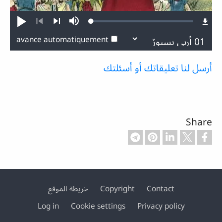
Loaded
:
écouter
Mute
0.10%
Antérieur
Suivante
avance automatiquement
أرسل لنا تعليقاتك أو أسئلتك
Share
خريطة الموقع
Copyright
Contact
Footer
Log in
Cookie settings
Privacy policy