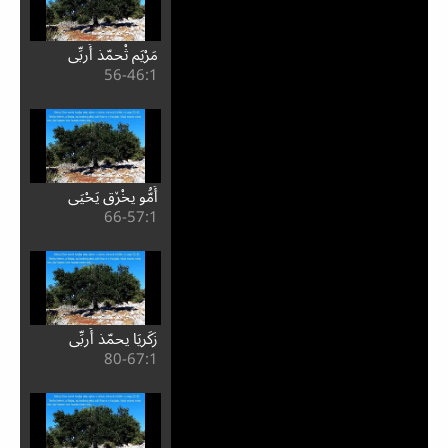
مَرْيَم ثْحمّذ أَربِّي
1:⁧46⁩-56
أَمُّو يخْڒق يَحْيَى
1:⁧57⁩-66
زَكَرِيَا يحمّذ أَربِّي
1:⁧67⁩-80