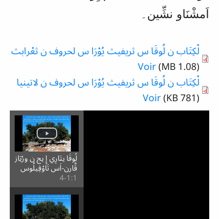
اَمشْنَاو نشِّين۔
لْكِتَاب ن لُوقَا س ثريفيث يُوْرَا س لحروف ن ثعْرابث
Voir
(1.08 MB)
لْكِتَاب ن لُوقَا س ثريفيث يُوْرَا س لحروف ن لاتينيا
Voir
(781 KB)
لُوقَا يتَارِي إِ يج ن ورْيَاز
قَّارن-اَس تَاوْفِيلُوس
1:⁧1⁩-4