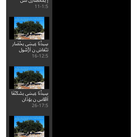
إِ يمحْضَارن نّس
5:⁧1⁩-11
يمزْوُورَا
سِيذْنَا عِيسَى يخْضَار
Play
ثنْعَاش ن اَرُّسُول
5:⁧12⁩-16
Video
سِيذْنَا عِيسَى يسْݣنْفَا
اَطَّاس ن يِوْذَان
5:⁧17⁩-26