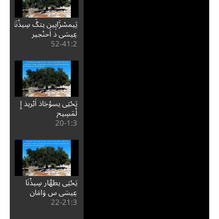
ثِيمسْڒَايِين يتݣّ سِيذْنَا
عِيسَى ذ اَحنْجِير
2:⁧41⁩-52
يَحْيَى يسوْجَاذ اَبْريذ إِ
لْمَسِيح
3:⁧1⁩-20
يَحْيَى يطهَّار سِيذْنَا
عِيسَى س وَامَان
3:⁧21⁩-22