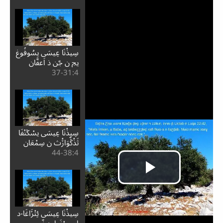
سِيذْنَا عِيسَى يسُوفُوغ
يج ن جّن ذ اَعفَّان
4:⁧31⁩-37
سِيذْنَا عِيسَى يسْݣنْفَا
ثَذْݣّوَاڒْث ن سِمْعَان
4:⁧38⁩-44
سِيذْنَا عِيسَى ئِتْڒَاغَا-د