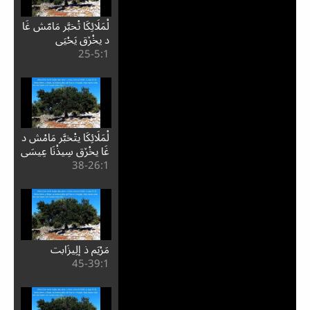
لْمَلَائِكَا تْخبَّر مَامّش غَا
د يخْڒق يَحْيَى
1:⁧5⁩-25
لْمَلَائِكَا يتْخبَّر مَامْش د
غَا يخْڒق سِيذْنَا عِيسَى
1:⁧26⁩-38
مَرْيَم ذ إِلِيزَابت
1:⁧39⁩-45