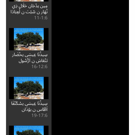
مِين يدْجَان حَلَال ذِي
نْهَار ن سّبْث ن لْعِبَادَا
6:⁧1⁩-11
سِيذْنَا عِيسَى يخْضَار
ثنْعَاش ن اَرُّسُول
6:⁧12⁩-16
سِيذْنَا عِيسَى يسْݣنْفَا
اَطَّاس ن يِوْذَان
6:⁧17⁩-19