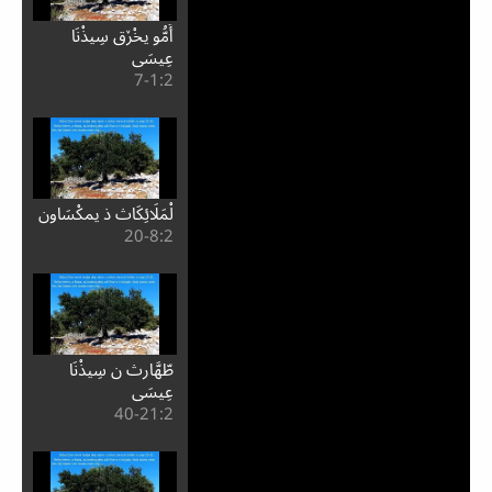
أَمُّو يخْڒق سِيذْنَا
عِيسَى
2:⁧1⁩-7
لْمَلَائِكَاث ذ يمكْسَاون
2:⁧8⁩-20
طّهَّارث ن سِيذْنَا
عِيسَى
2:⁧21⁩-40