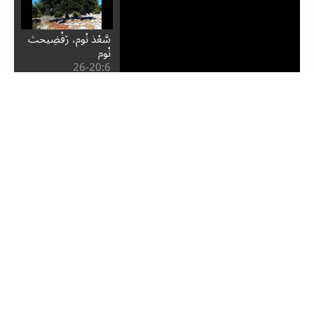
سَّعْذ نْوم، ڒفْضِيحث
نْوم
6:⁧20⁩-26
خْسم ڒْعَذْيَان نْوم
6:⁧27⁩-36
وَار تْعيَّابم بُو يِوْذَان
6:⁧37⁩-42