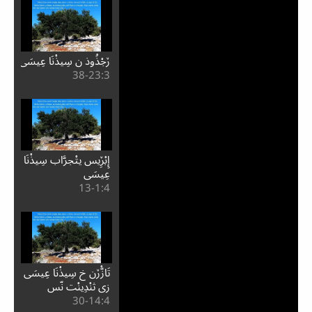
ڒجْذُوذ ن سِيذْنَا عِيسَى
3:⁧23⁩-38
إِبْڒِيس يتْجرَّاب سِيذْنَا
عِيسَى
4:⁧1⁩-13
تَازّْڒن خ سِيذْنَا عِيسَى
زِي ثنْدِينْت نّس
4:⁧14⁩-30