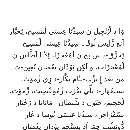
وَا ذ لْإِنْجِيل ن سِيذْنَا عِيسَى لْمَسِيح، ئِخبَّار-
اَنغ زَّايس لُوقَا۔ سِيذْنَا عِيسَى لْمَسِيح
ئِخڒْق-د س يج ن لْمُعْجِزَا، ئِݣَّا اَطَّاس ن
لْمُعْجِزَاث، و لَكِن ئِوْذَان يعْصَان نْغِين-ث۔
من بعْد إِ ثڒْت-ييَّام يكَّار-د زِي ڒْموْث،
يسضْهَار-د بلِّي يغْڒب ڒْمُوعْصِيث، ڒْموْث،
لْجَحِيم، جْنُون ذ شِّيطَان۔ مَانَايَا ذ ڒخْبَار
يسّفْرَاحن، سِيذْنَا عِيسَى يُوسا-د غَار
دُّونشْت حِمَا اَذ يسنْجم يِوْذَان يعْصَان