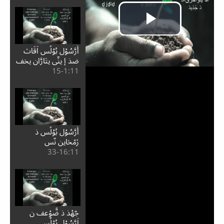
أَرَّسُوْل بُوْلُس اَقَاث
ضذ إِ يِنِّي يتَارَّان يخف
11:⁧1⁩-15
نْسن ذ اَرُّسُل
أَرَّسُوْل بُوْلُس ذ
ڒمْحَاين نّس
11:⁧16⁩-33
Play
Video
جّهْذ ذ ضُّوْعف ن
اَرَّسُوْل بُوْلُس