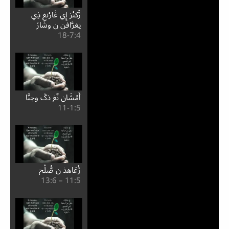
ڒْكنْز إِي غَارْنغ ذِي
يغرَّافن ن وشَاڒ
4:⁧7⁩-18
أَمْشَان نّغ ذݣ وجنَّا
5:⁧1⁩-11
ڒْعَاهذ ن صُّلْح
5:⁧11⁩ – 6:⁧13⁩