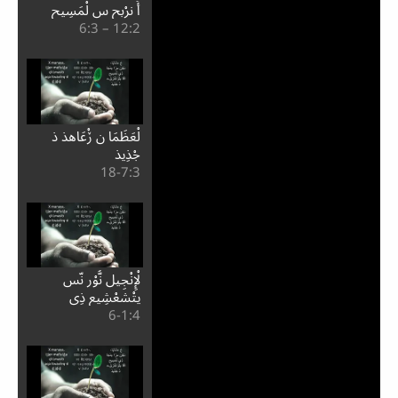
أَ نرْبح س لْمَسِيح
2:⁧12⁩ – 3:⁧6⁩
لْعَظَمَا ن ڒْعَاهذ ذ
جْذِيذ
3:⁧7⁩-18
لْإِنْجِيل نُّوْر نّس
يتْشعْشِيع ذِي
4:⁧1⁩-6
ثَادْجسْت