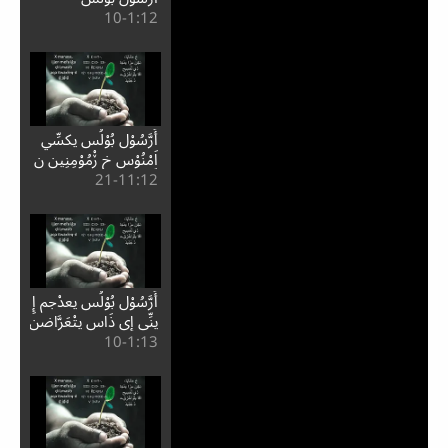
12:⁧1⁩-10
أَرَّسُوْل بُوْلُس يكسِّي
اَمْنُوْس خ ڒْمُوْمِنِين ن
12:⁧11⁩-21
أَيث-كُوْرِينْث
أَرَّسُوْل بُوْلُس يعدْجم إِ
يِنِّي إِي ذَاس يتْعَرَّاضن
13:⁧1⁩-10