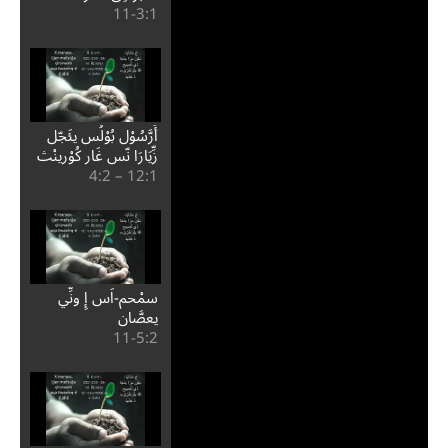
1:⁧3⁩-11
أَرَّسُوْل بُوْلُس يئَجّل
زِّيَارَا نّس غَار كُوْرِينْث
1:⁧12⁩ – 2:⁧4⁩
سمْحم-اَس إِ ونِّي
يعصَّان
2:⁧5⁩-11