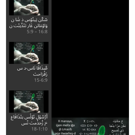
سّكّن تِيتُوْس ذ شَا ن
وَاوْمَاثن غَار ثنْدِّينْت ن
8:⁧16⁩ – 9:⁧5⁩
كُوْرِينْث
صَّذَاقَا تَاس-د س
ڒفْرَاحث
9:⁧6⁩-15
أَرَّسُوْل بُوْلُس يتْذَافَاع
خ ڒْخذْمث نّس
10:⁧1⁩-18