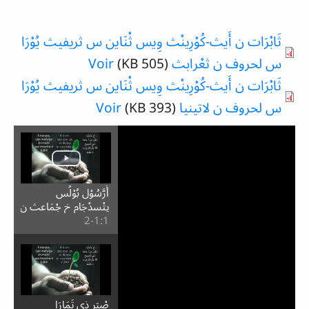
ثَابْرَات ن أَيث-كُوْرِينْث وِيس ثْنَاين س ثريفيث يُوْرَا
س لحروف ن ثعْرابث
(505 KB)
Voir
ثَابْرَات ن أَيث-كُوْرِينْث وِيس ثْنَاين س ثريفيث يُوْرَا
س لحروف ن لاتينيا
(393 KB)
Voir
أَرَّسُوْل بُوْلُس
يتْسدْجَام خ جْمَاعث ن
1:⁧1⁩-2
ڒْمُوْمِنِين ذِي كُوْرِينْث
صْبَر ذِي تَمَارَا