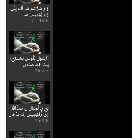
وَار شَرّْشم شَا اَك يِنِّي
وَار يُوْمِينن شَا
6:⁧14⁩ – 7:⁧1⁩
أَرَّسُوْل بُلُوس ثسْفَرّح-
يث جْمَاعث ن
7:⁧2⁩-16
ڒْمُوْمِنِين ذِي كُوْرِينْث
ئِج ن لْمِثَال ن صّذَاقَا
زِي ڒْمُوْمِنِين إِݣ يدْجَان
8:⁧1⁩-15
ذِي مَاسِدُوْنْيَا