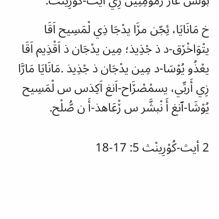
خ مَانَايَا، ئِجّن مڒَا يدْجَا ذِي لْمَسِيح اَقَا
يتْوَاخْڒق-د ذ جْذِيذ؛ مِين يدْجَان ذ اَقْذِيم اَقَا
يعْذُو يُوْسَا-د مِين يدْجَان ذ جْذِيذ
.
مَانَايَا مَارَّا
زِي أَربِّي، يسمْصْڒَاح-اَنغ اَكِذس س لْمَسِيح
يُوْشَا-ٱنغ أَ نْبشَّر س ڒْعَاهذ-أَ ن صُّلْح
.
2 أيث-كُوْرِينْث 5: 17-18