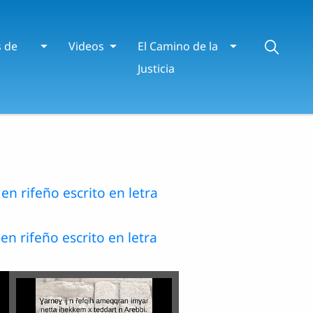
s de
Videos
El Camino de la
Justicia
en rifeño escrito en letra
en rifeño escrito en letra