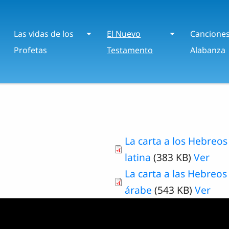
Las vidas de los
El Nuevo
Cancione
Profetas
Testamento
Alabanza
La carta a los Hebreos 
latina
(383 KB)
Ver
La carta a las Hebreos 
árabe
(543 KB)
Ver