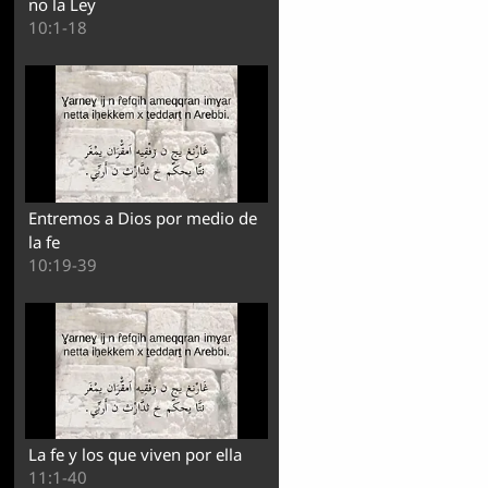
no la Ley
10:1-18
Entremos a Dios por medio de
la fe
10:19-39
La fe y los que viven por ella
11:1-40