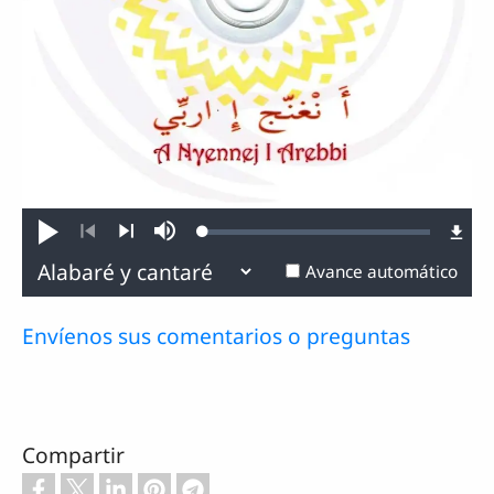
Loaded
:
Reproducir
Silenciar
0.66%
Anterior
Siguiente
Avance automático
Envíenos sus comentarios o preguntas
Compartir