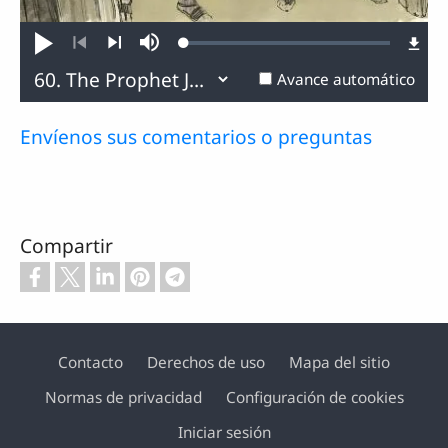
Loaded
:
Reproducir
Silenciar
0.13%
Anterior
Siguiente
Avance automático
Envíenos sus comentarios o preguntas
Compartir
Contacto
Derechos de uso
Mapa del sitio
Normas de privacidad
Configuración de cookies
Pie de página
Iniciar sesión