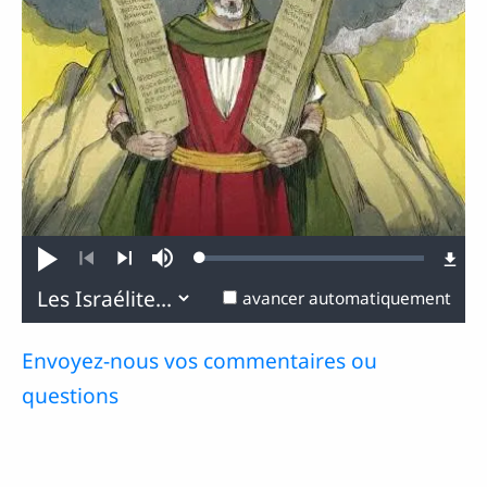
Loaded
:
Jouer
Sourdine
0.52%
Précédent
Suivant
avancer automatiquement
Envoyez-nous vos commentaires ou
questions