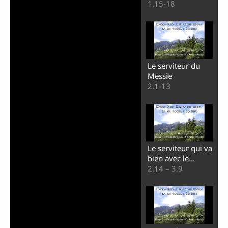
1.15-18
Le serviteur du
Messie
2.1-13
Le serviteur qui va
bien avec le
Seigneur Dieu
2.14 – 3.9