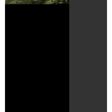
Lire
la
vidéo