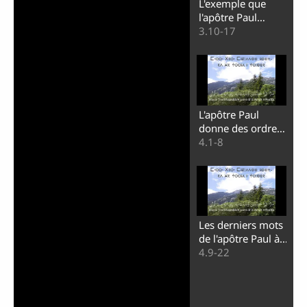
L'exemple que
l'apôtre Paul
donne à Timothée
3.10-17
L'apôtre Paul
donne des ordres
à Timothée sur le
4.1-8
travail
Les derniers mots
de l'apôtre Paul à
Timothée
4.9-22