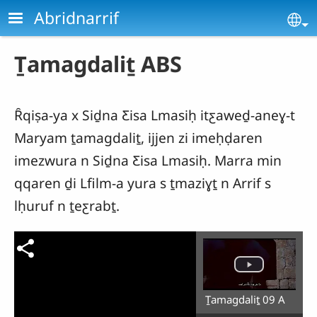
Aller au contenu principal
Abridnarrif
Se
Ṯamagdaliṯ ABS
Ȓqiṣa-ya x Siḏna Ƹisa Lmasiḥ itƹaweḏ-aneɣ-t
Maryam ṯamagdaliṯ, ijjen zi imeḥḍaren
imezwura n Siḏna Ƹisa Lmasiḥ. Marra min
qqaren ḏi Lfilm-a yura s ṯmaziɣṯ n Arrif s
lḥuruf n ṯeƹrabṯ.
Ṯamagdaliṯ 09 A