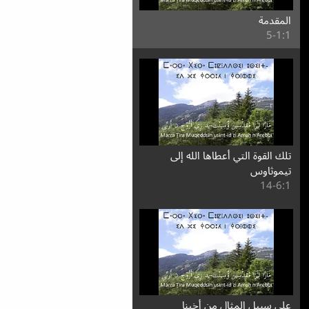
المقدمة
1:⁧1⁩-5
تلك القوة التي أعطاها الله إلى
تيموثاوس
1:⁧6⁩-14
على سبيل المثال من أخينا