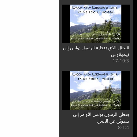
المثال الذي يعطيه الرسول بولس إلى
تيموثاوس
3:⁧10⁩-17
يعطي الرسول بولس الأوامر إلى
تيموثي عن العمل
4:⁧1⁩-8