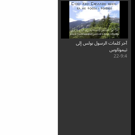
آخر كلمات الرسول بولس إلى
تيموثاوس
4:⁧9⁩-22