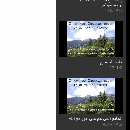
أُونِيسِيفُورُسَ
1:⁧15⁩-18
خادم المسيح
2:⁧1⁩-13
الخادم الذي هو على حق مع الله
2:⁧14⁩ – 3:⁧9⁩